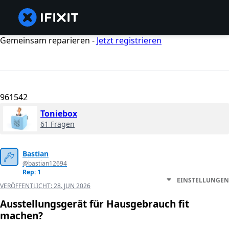
Gemeinsam reparieren -
Jetzt registrieren
961542
Toniebox
61 Fragen
Bastian
@bastian12694
Rep: 1
EINSTELLUNGEN
VERÖFFENTLICHT:
28. JUN 2026
Ausstellungsgerät für Hausgebrauch fit
machen?