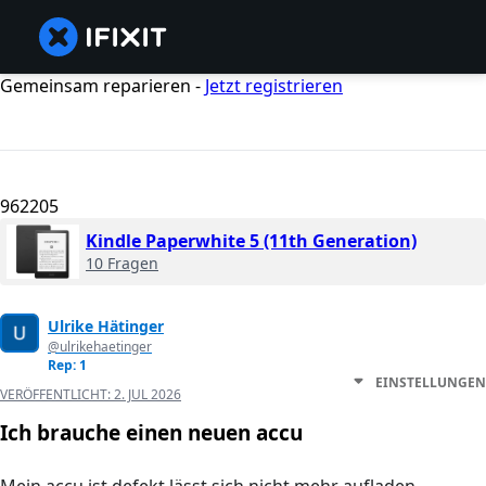
Gemeinsam reparieren -
Jetzt registrieren
962205
Kindle Paperwhite 5 (11th Generation)
10 Fragen
Ulrike Hätinger
@ulrikehaetinger
Rep: 1
EINSTELLUNGEN
VERÖFFENTLICHT:
2. JUL 2026
Ich brauche einen neuen accu