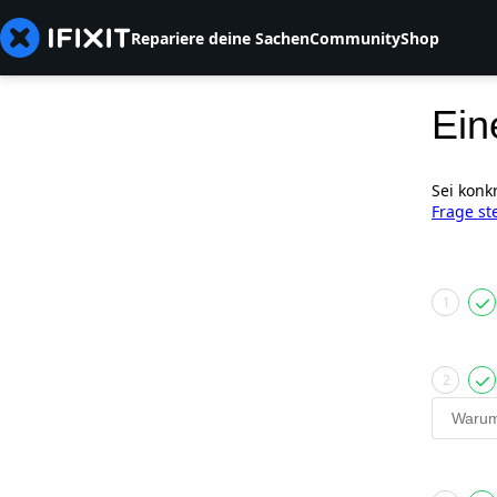
Repariere deine Sachen
Community
Shop
Ein
Sei konk
Frage st
1
2