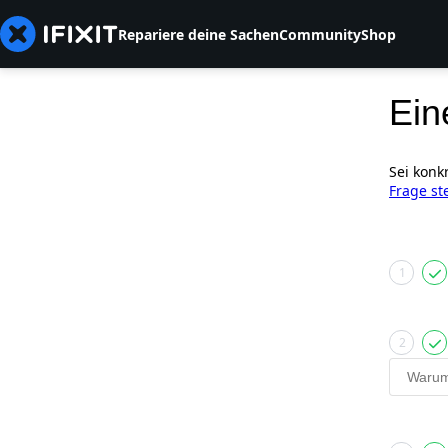
Repariere deine Sachen
Community
Shop
Ein
Sei konk
Frage st
1
2