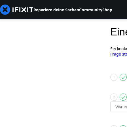
Repariere deine Sachen
Community
Shop
Ein
Sei konk
Frage st
1
2