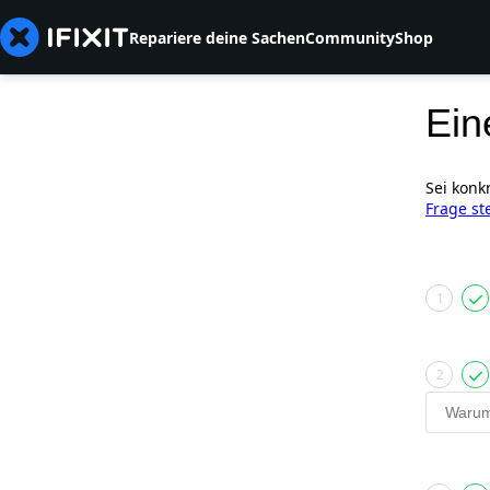
Repariere deine Sachen
Community
Shop
Ein
Sei konk
Frage st
1
2