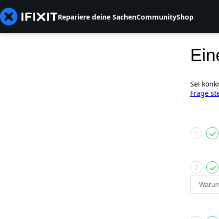
Repariere deine Sachen
Community
Shop
Ein
Sei konk
Frage st
1
2