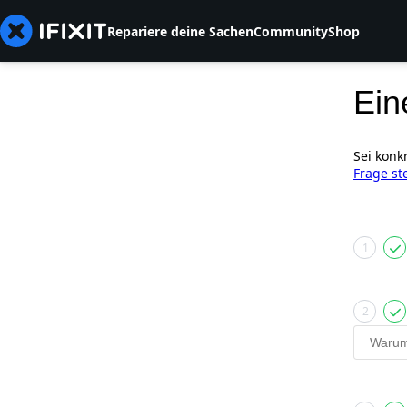
Repariere deine Sachen
Community
Shop
Ein
Sei konk
Frage st
1
2