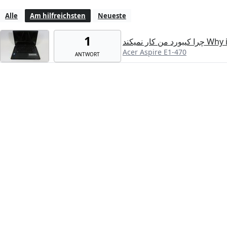
Alle
Am hilfreichsten
Neueste
1
ار نمیکند
Acer Aspire E1-470
ANTWORT