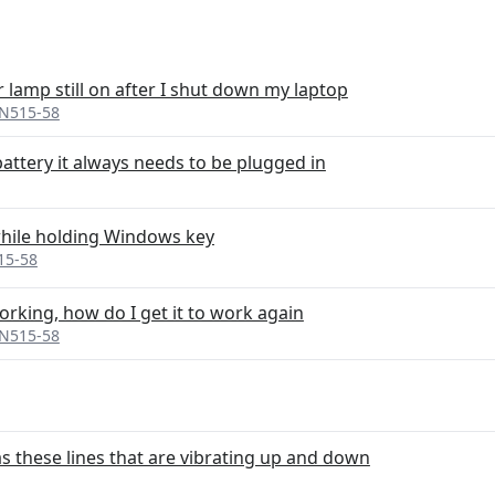
 lamp still on after I shut down my laptop
AN515-58
attery it always needs to be plugged in
while holding Windows key
15-58
orking, how do I get it to work again
AN515-58
s these lines that are vibrating up and down