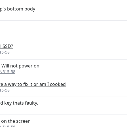
op's bottom body
l SSD?
15-58
 Will not power on
AN515-58
e a way to fix it or am I cooked
15-58
 key thats faulty.
 on the screen
AN515-58