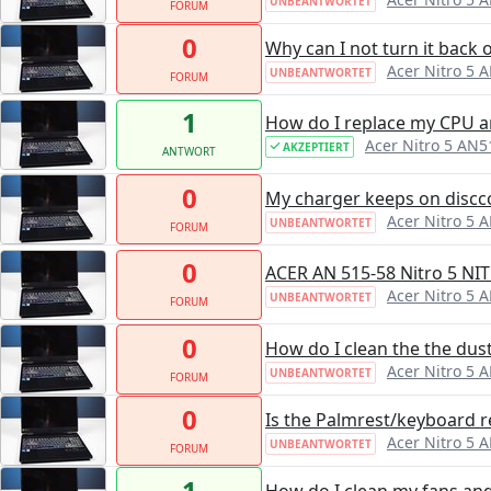
UNBEANTWORTET
FORUM
0
Why can I not turn it back 
Acer Nitro 5 
UNBEANTWORTET
FORUM
1
How do I replace my CPU 
Acer Nitro 5 AN5
AKZEPTIERT
ANTWORT
0
My charger keeps on discc
Acer Nitro 5 
UNBEANTWORTET
FORUM
0
ACER AN 515-58 Nitro 5 
Acer Nitro 5 
UNBEANTWORTET
FORUM
0
How do I clean the the dus
Acer Nitro 5 
UNBEANTWORTET
FORUM
0
Is the Palmrest/keyboard 
Acer Nitro 5 
UNBEANTWORTET
FORUM
1
How do I clean my fans an