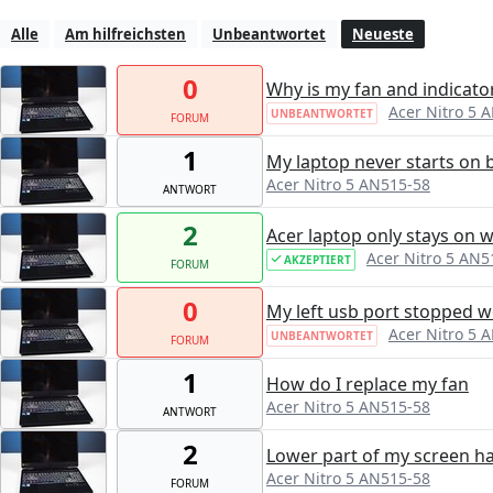
Alle
Am hilfreichsten
Unbeantwortet
Neueste
0
Why is my fan and indicator
Acer Nitro 5 
UNBEANTWORTET
FORUM
1
My laptop never starts on b
Acer Nitro 5 AN515-58
ANTWORT
2
Acer laptop only stays on 
Acer Nitro 5 AN5
AKZEPTIERT
FORUM
0
My left usb port stopped w
Acer Nitro 5 
UNBEANTWORTET
FORUM
1
How do I replace my fan
Acer Nitro 5 AN515-58
ANTWORT
2
Lower part of my screen ha
Acer Nitro 5 AN515-58
FORUM