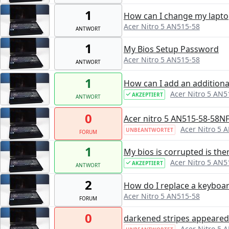
1
How can I change my lapt
Acer Nitro 5 AN515-58
ANTWORT
1
My Bios Setup Password
Acer Nitro 5 AN515-58
ANTWORT
1
How can I add an additiona
Acer Nitro 5 AN5
AKZEPTIERT
ANTWORT
0
Acer nitro 5 AN515-58-58NF
Acer Nitro 5 
UNBEANTWORTET
FORUM
1
My bios is corrupted is ther
Acer Nitro 5 AN5
AKZEPTIERT
ANTWORT
2
How do I replace a keyboard
Acer Nitro 5 AN515-58
FORUM
0
darkened stripes appeared
Acer Nitro 5 