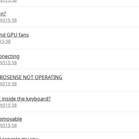
on?
AN515-58
and GPU fans
15-58
onecting
AN515-58
NITROSENSE NOT OPERATING
AN515-58
t inside the keyboard?
AN515-58
removable
AN515-58
d repaste my cpu