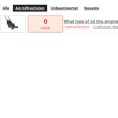
Alle
Am hilfreichsten
Unbeantwortet
Neueste
0
What type of oil this engin
Craftsman Wa
UNBEANTWORTET
FORUM