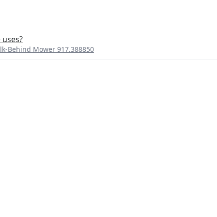
e uses?
lk-Behind Mower 917.388850