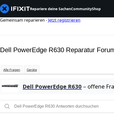
Repariere deine Sachen
Community
Shop
Gemeinsam reparieren -
Jetzt registrieren
Dell PowerEdge R630 Reparatur Foru
Alle Fragen
Geräte
Dell PowerEdge R630
– offene Fr