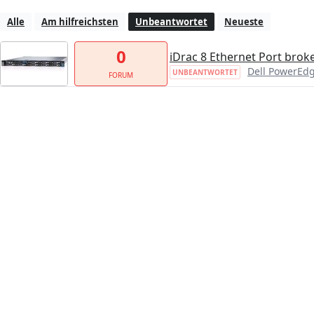
Alle
Am hilfreichsten
Unbeantwortet
Neueste
0
iDrac 8 Ethernet Port broke
Dell PowerEd
UNBEANTWORTET
FORUM