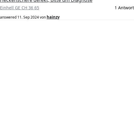
Heckenschere defekt, bitte um Diagnose
Einhell GE CH 36 65
1 Antwort
hainzy
answered
11. Sep 2024
von