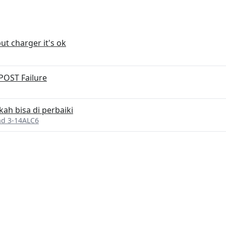
ut charger it's ok
POST Failure
ah bisa di perbaiki
ad 3-14ALC6