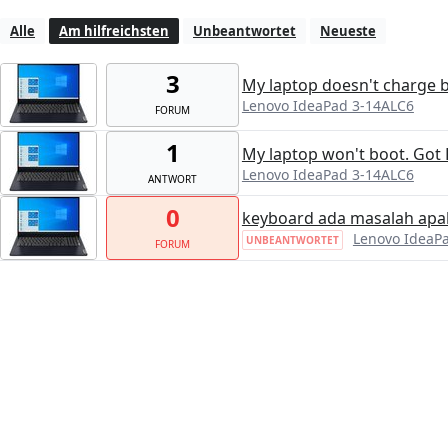
Alle
Am hilfreichsten
Unbeantwortet
Neueste
3
My laptop doesn't charge b
Lenovo IdeaPad 3-14ALC6
FORUM
1
My laptop won't boot. Got 
Lenovo IdeaPad 3-14ALC6
ANTWORT
0
keyboard ada masalah apak
Lenovo IdeaP
UNBEANTWORTET
FORUM