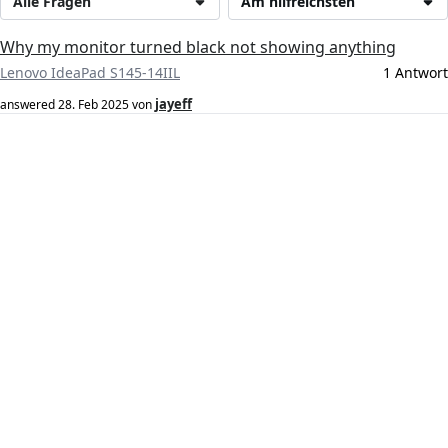
Alle Fragen
Am hilfreichsten
Why my monitor turned black not showing anything
Lenovo IdeaPad S145-14IIL
1 Antwort
jayeff
answered
28. Feb 2025
von