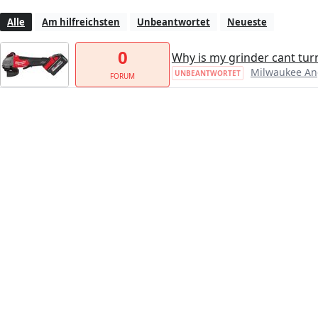
Alle
Am hilfreichsten
Unbeantwortet
Neueste
0
Why is my grinder cant tur
Milwaukee An
UNBEANTWORTET
FORUM