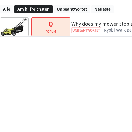
Alle
Am hilfreichsten
Unbeantwortet
Neueste
0
Why does my mower stop a
Ryobi Walk Be
UNBEANTWORTET
FORUM