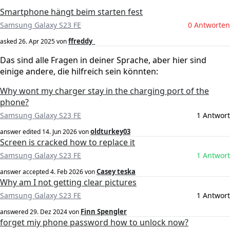
Smartphone hängt beim starten fest
Samsung Galaxy S23 FE
0 Antworten
ffreddy_
asked
26. Apr 2025
von
Das sind alle Fragen in deiner Sprache, aber hier sind
einige andere, die hilfreich sein könnten:
Why wont my charger stay in the charging port of the
phone?
Samsung Galaxy S23 FE
1 Antwort
oldturkey03
answer edited
14. Jun 2026
von
Screen is cracked how to replace it
Samsung Galaxy S23 FE
1 Antwort
Casey teska
answer accepted
4. Feb 2026
von
Why am I not getting clear pictures
Samsung Galaxy S23 FE
1 Antwort
Finn Spengler
answered
29. Dez 2024
von
forget miy phone password how to unlock now?