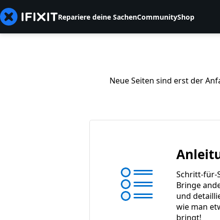
Repariere deine Sachen
Community
Shop
Neue Seiten sind erst der Anf
Anleit
Schritt-für-
Bringe ande
und detaill
wie man et
bringt!