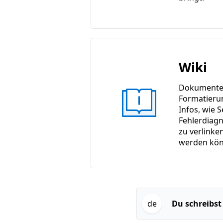
Wiki
Dokumente m
Formatieru
Infos, wie S
Fehlerdiagn
zu verlinke
werden kön
de
Du schreibst