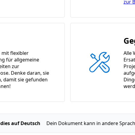
zur 
Ge
it flexibler
Alle
ng für allgemeine
Ersat
eiten zur
Proj
ose. Denke daran, sie
aufg
n, damit sie gefunden
Ding
nen!
werd
 dies auf Deutsch
Dein Dokument kann in andere Sprach