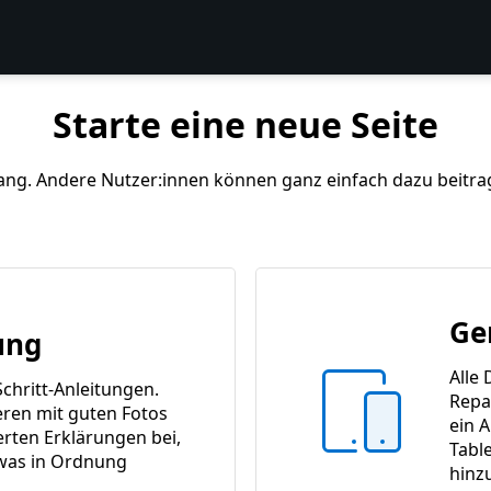
Starte eine neue Seite
ang. Andere Nutzer:innen können ganz einfach dazu beitrage
Ge
ung
Alle 
Schritt-Anleitungen.
Repa
ren mit guten Fotos
ein A
ierten Erklärungen bei,
Tabl
was in Ordnung
hinz