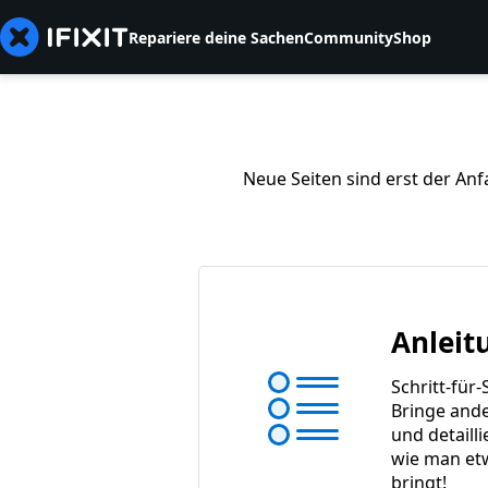
Repariere deine Sachen
Community
Shop
Neue Seiten sind erst der Anf
Anleit
Schritt-für-
Bringe ande
und detaill
wie man et
bringt!