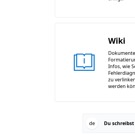
Wiki
Dokumente m
Formatieru
Infos, wie S
Fehlerdiagn
zu verlinke
werden kön
de
Du schreibst