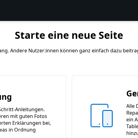
Starte eine neue Seite
ang. Andere Nutzer:innen können ganz einfach dazu beitrage
Ge
ung
Alle 
Schritt-Anleitungen.
Repa
ren mit guten Fotos
ein A
ierten Erklärungen bei,
Tabl
was in Ordnung
hinz