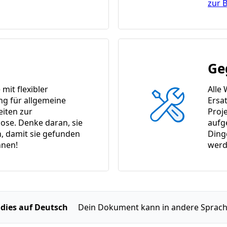
zur 
Ge
it flexibler
Alle
ng für allgemeine
Ersat
eiten zur
Proj
ose. Denke daran, sie
aufg
n, damit sie gefunden
Ding
nen!
werd
 dies auf Deutsch
Dein Dokument kann in andere Sprach