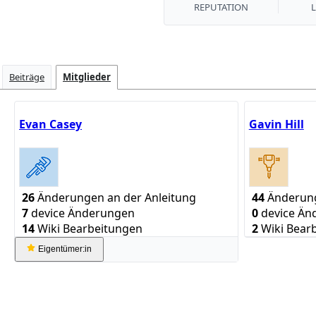
REPUTATION
Beiträge
Mitglieder
Evan Casey
Gavin Hill
26
Änderungen an der Anleitung
44
Änderung
7
device Änderungen
0
device Än
14
Wiki Bearbeitungen
2
Wiki Bear
Eigentümer:in