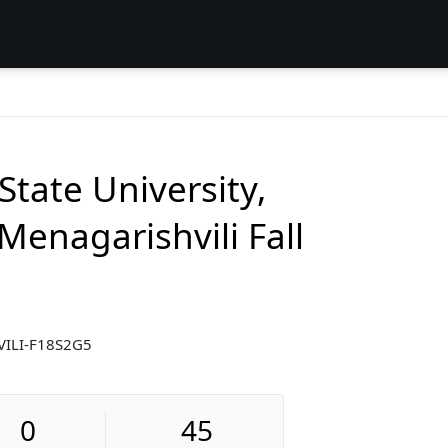
State University,
Menagarishvili Fall
VILI-F18S2G5
0
45