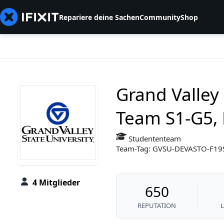
Repariere deine Sachen
Community
Shop
Grand Valley 
Team S1-G5, 
Studententeam
Team-Tag: GVSU-DEVASTO-F1
4 Mitglieder
650
REPUTATION