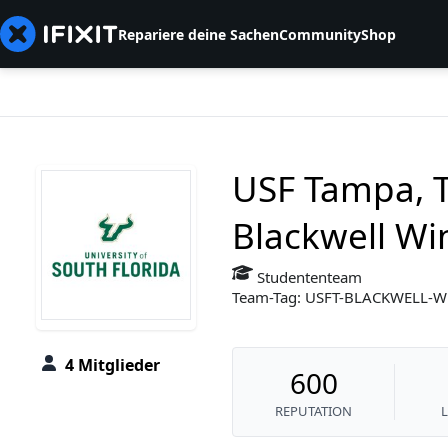
Repariere deine Sachen
Community
Shop
USF Tampa, 
Blackwell Wi
Studententeam
Team-Tag: USFT-BLACKWELL-
4 Mitglieder
600
REPUTATION