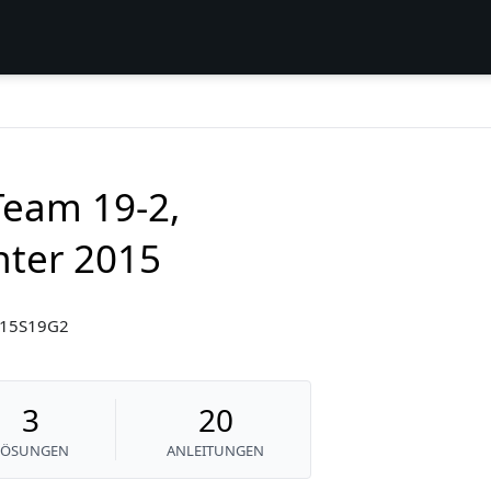
Team 19-2,
nter 2015
W15S19G2
3
20
LÖSUNGEN
ANLEITUNGEN