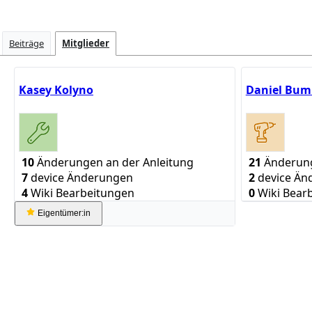
Beiträge
Mitglieder
Kasey Kolyno
Daniel Bumi
10
Änderungen an der Anleitung
21
Änderung
7
device Änderungen
2
device Än
4
Wiki Bearbeitungen
0
Wiki Bear
Eigentümer:in