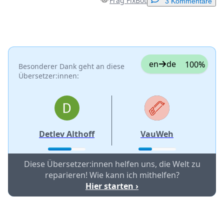
Frag FixBot
3 Kommentare
Einen Kommentar hinzufügen
Kommentar hinzufügen
en
de
100%
Besonderer Dank geht an diese
Übersetzer:innen:
Abbrechen
Kommentieren
Detlev Althoff
VauWeh
Diese Übersetzer:innen helfen uns, die Welt zu
reparieren! Wie kann ich mithelfen?
Hier starten ›