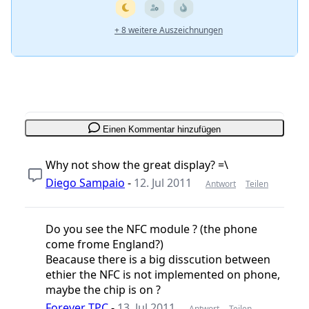
+ 8 weitere Auszeichnungen
Einen Kommentar hinzufügen
Why not show the great display? =\
Diego Sampaio
-
12. Jul 2011
Antwort
Teilen
Do you see the NFC module ? (the phone
come frome England?)
Beacause there is a big disscution between
ethier the NFC is not implemented on phone,
maybe the chip is on ?
Forever TPC
-
13. Jul 2011
Antwort
Teilen