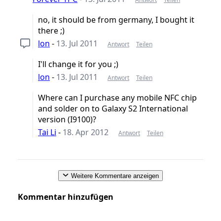
no, it should be from germany, I bought it
there ;)
lon
-
13. Jul 2011
Antwort
Teilen
I'll change it for you ;)
lon
-
13. Jul 2011
Antwort
Teilen
Where can I purchase any mobile NFC chip
and solder on to Galaxy S2 International
version (I9100)?
Tai Li
-
18. Apr 2012
Antwort
Teilen
Weitere Kommentare anzeigen
Kommentar hinzufügen