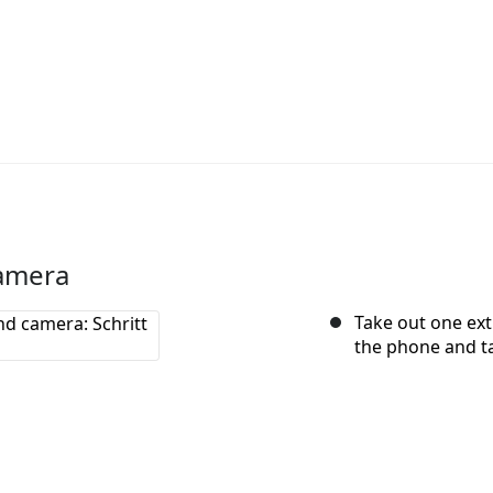
amera
Take out one ex
the phone and ta