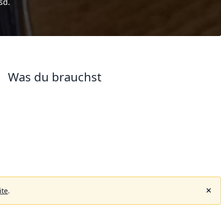
sd.
Was du brauchst
ite
.