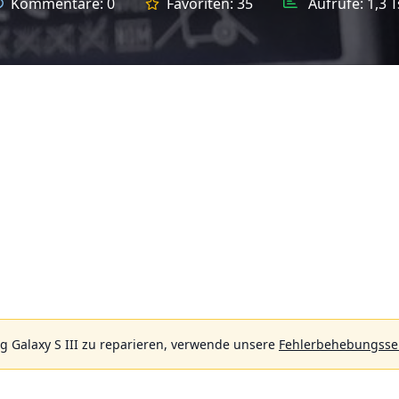
Kommentare:
0
Favoriten:
35
Aufrufe:
1,3 T
 Galaxy S III zu reparieren, verwende unsere
Fehlerbehebungsse