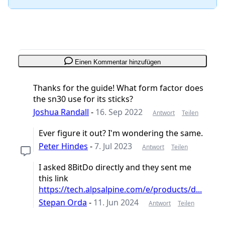
Einen Kommentar hinzufügen
Thanks for the guide! What form factor does
the sn30 use for its sticks?
Joshua Randall
-
16. Sep 2022
Antwort
Teilen
Ever figure it out? I'm wondering the same.
Peter Hindes
-
7. Jul 2023
Antwort
Teilen
I asked 8BitDo directly and they sent me
this link
https://tech.alpsalpine.com/e/products/d...
Stepan Orda
-
11. Jun 2024
Antwort
Teilen