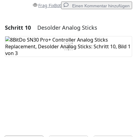
Frag FixBot
Einen Kommentar hinzufügen
Schritt 10
Desolder Analog Sticks
Einen Kommentar hinzufügen
Kommentar hinzufügen
Abbrechen
Kommentieren