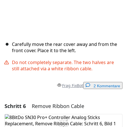
Carefully move the rear cover away and from the
front cover. Place it to the left.
Do not completely separate. The two halves are
still attached via a white ribbon cable.
Frag FixBot
2 Kommentare
Schritt 6
Remove Ribbon Cable
Einen Kommentar hinzufügen
Kommentar hinzufügen