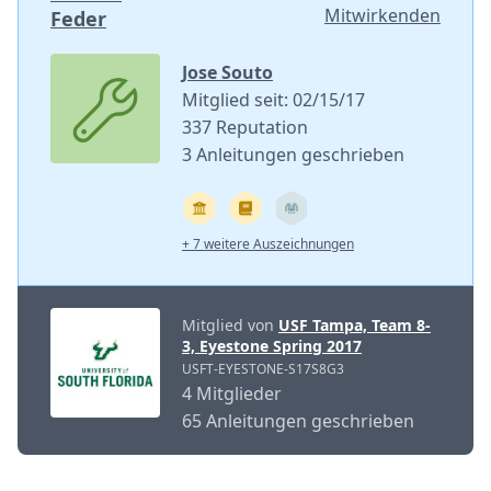
Mitwirkenden
Feder
Jose Souto
Mitglied seit: 02/15/17
337 Reputation
3 Anleitungen geschrieben
+ 7 weitere Auszeichnungen
Mitglied von
USF Tampa, Team 8-
3, Eyestone Spring 2017
USFT-EYESTONE-S17S8G3
4 Mitglieder
65 Anleitungen geschrieben