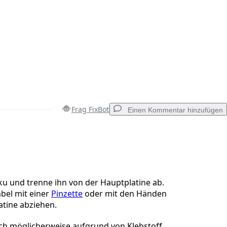
Frag FixBot
Einen Kommentar hinzufügen
Einen Kommentar hinzufügen
ku und trenne ihn von der Hauptplatine ab.
bel mit einer
Pinzette
oder mit den Händen
atine abziehen.
Abbrechen
Kommentieren
ich möglicherweise aufgrund von Klebstoff