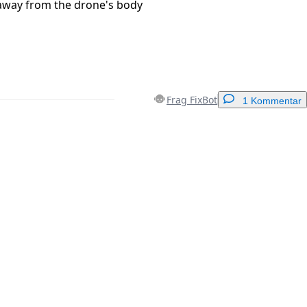
 away from the drone's body
Frag FixBot
1 Kommentar
Einen Kommentar hinzufügen
Abbrechen
Kommentieren