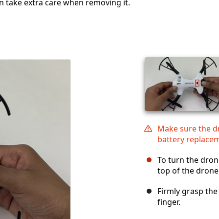
len take extra care when removing it.
Make sure the d
battery replace
To turn the dron
top of the drone u
Firmly grasp th
finger.