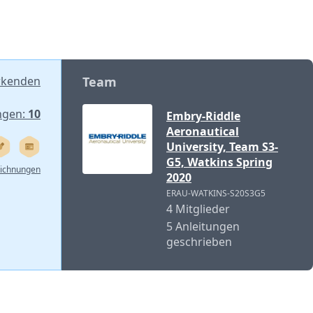
rkenden
Team
ngen:
10
Embry-Riddle
Aeronautical
University, Team S3-
G5, Watkins Spring
eichnungen
2020
ERAU-WATKINS-S20S3G5
4 Mitglieder
5 Anleitungen
geschrieben