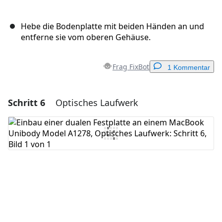
Hebe die Bodenplatte mit beiden Händen an und
entferne sie vom oberen Gehäuse.
Frag FixBot
1 Kommentar
Schritt 6
Optisches Laufwerk
Einen Kommentar hinzufügen
Kommentar hinzufügen
Abbrechen
Kommentieren