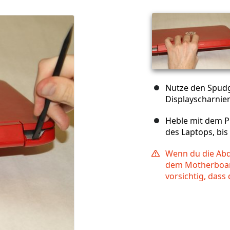
Nutze den Spudg
Displayscharnie
Heble mit dem P
des Laptops, bis
Wenn du die Abde
dem Motherboard
vorsichtig, dass 