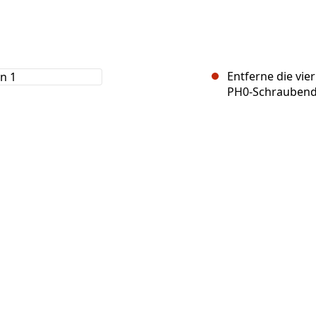
Entferne die vi
PH0-Schraubend