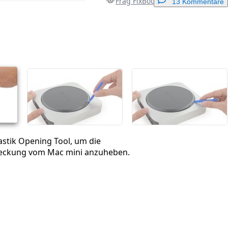
Frag FixBot
13 Kommentare
Einen Kommentar hinzufügen
Abbrechen
Kommentieren
astik Opening Tool, um die
ckung vom Mac mini anzuheben.