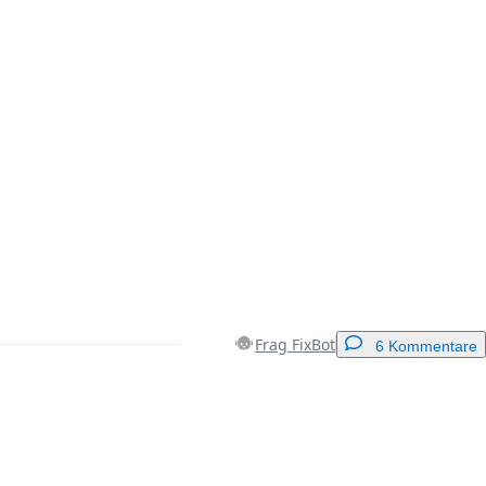
Frag FixBot
6 Kommentare
Einen Kommentar hinzufügen