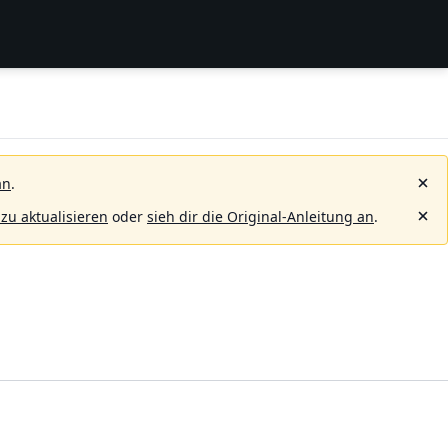
an
.
 zu aktualisieren
oder
sieh dir die Original-Anleitung an
.