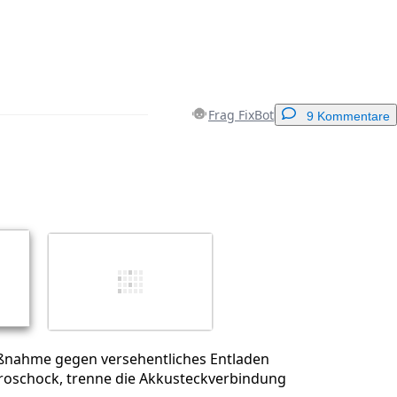
Frag FixBot
9 Kommentare
Einen Kommentar hinzufügen
Abbrechen
Kommentieren
ßnahme gegen versehentliches Entladen
troschock, trenne die Akkusteckverbindung