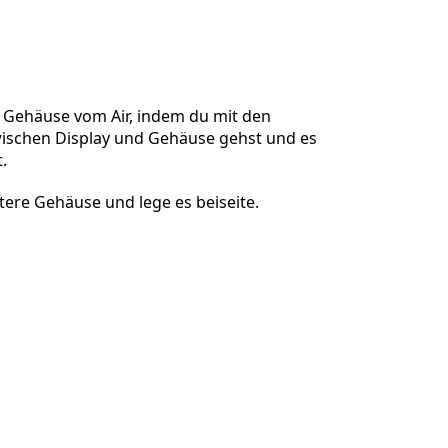
Einen Kommentar hinzufügen
e Gehäuse vom Air, indem du mit den
wischen Display und Gehäuse gehst und es
.
Abbrechen
Kommentieren
tere Gehäuse und lege es beiseite.