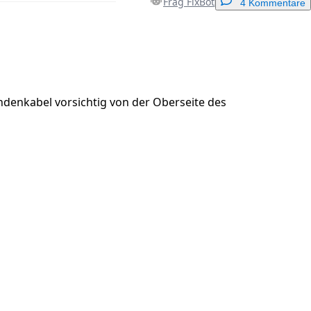
Frag FixBot
4 Kommentare
Einen Kommentar hinzufügen
ndenkabel vorsichtig von der Oberseite des
Abbrechen
Kommentieren