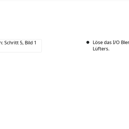
Löse das I/O Ble
Lüfters.