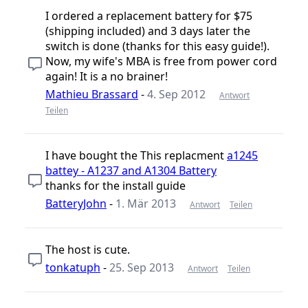
I ordered a replacement battery for $75
(shipping included) and 3 days later the
switch is done (thanks for this easy guide!).
Now, my wife's MBA is free from power cord
again! It is a no brainer!
Mathieu Brassard
-
4. Sep 2012
Antwort
Teilen
I have bought the This replacment
a1245
battey - A1237 and A1304 Battery
thanks for the install guide
BatteryJohn
-
1. Mär 2013
Antwort
Teilen
The host is cute.
tonkatuph
-
25. Sep 2013
Antwort
Teilen