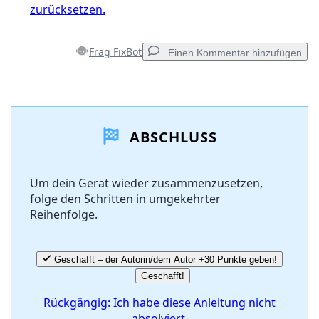
zurücksetzen.
Frag FixBot
Einen Kommentar hinzufügen
Einen Kommentar hinzufügen
ABSCHLUSS
Kommentar hinzufügen
Um dein Gerät wieder zusammenzusetzen,
folge den Schritten in umgekehrter
Abbrechen
Kommentieren
Reihenfolge.
Geschafft – der Autorin/dem Autor +30 Punkte geben!
Geschafft!
Rückgängig: Ich habe diese Anleitung nicht
absolviert.