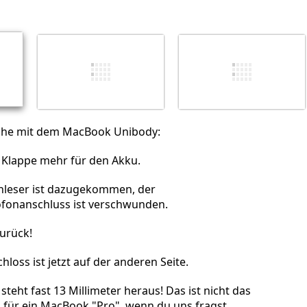
Abbrechen
Kommentieren
iche mit dem MacBook Unibody:
e Klappe mehr für den Akku.
nleser ist dazugekommen, der
ofonanschluss ist verschwunden.
zurück!
loss ist jetzt auf der anderen Seite.
steht fast 13 Millimeter heraus! Das ist nicht das
 für ein MacBook "Pro", wenn du uns fragst.