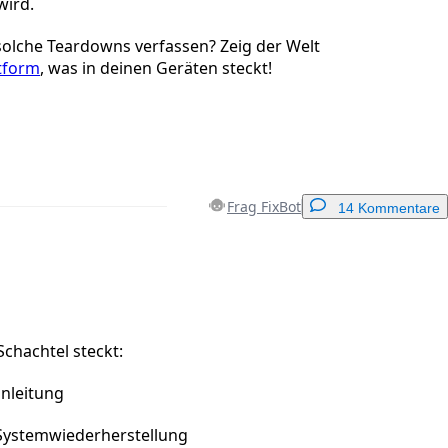
wird.
 solche Teardowns verfassen? Zeig der Welt
ttform
, was in deinen Geräten steckt!
Frag FixBot
14 Kommentare
Einen Kommentar hinzufügen
Schachtel steckt:
nleitung
Abbrechen
Kommentieren
 Systemwiederherstellung