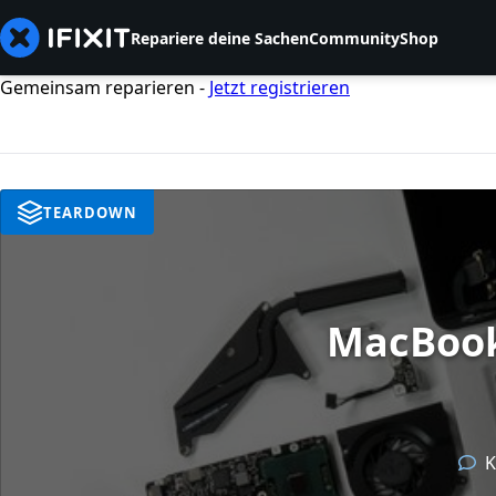
Repariere deine Sachen
Community
Shop
Gemeinsam reparieren -
Jetzt registrieren
TEARDOWN
MacBook 
K