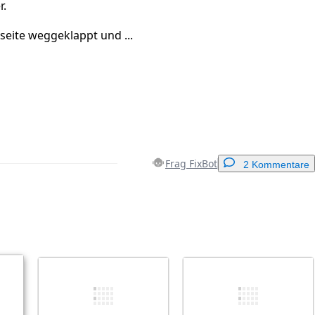
r.
seite weggeklappt und ...
Frag FixBot
2 Kommentare
Einen Kommentar hinzufügen
Abbrechen
Kommentieren