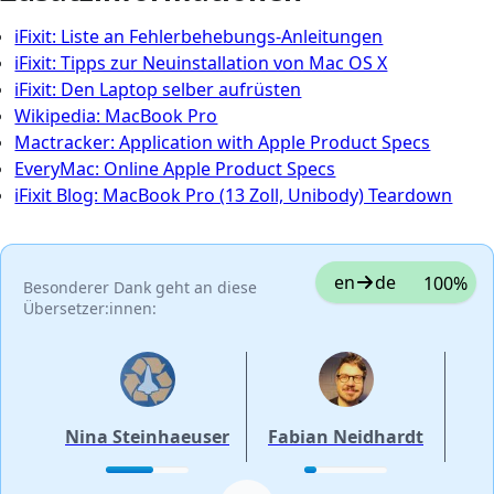
iFixit: Liste an Fehlerbehebungs-Anleitungen
iFixit: Tipps zur Neuinstallation von Mac OS X
iFixit: Den Laptop selber aufrüsten
Wikipedia: MacBook Pro
Mactracker: Application with Apple Product Specs
EveryMac: Online Apple Product Specs
iFixit Blog: MacBook Pro (13 Zoll, Unibody) Teardown
en
de
100%
Besonderer Dank geht an diese
Übersetzer:innen:
Nina Steinhaeuser
Fabian Neidhardt