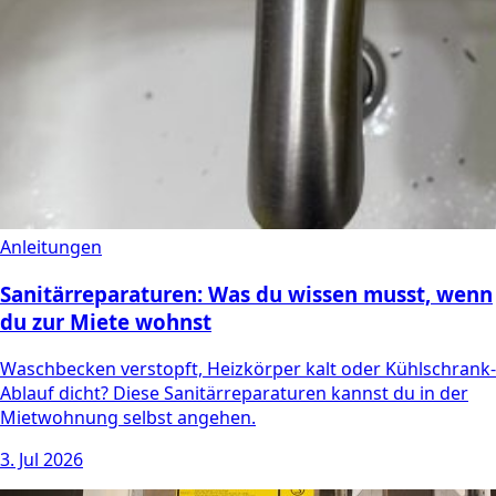
Anleitungen
Sanitärreparaturen: Was du wissen musst, wenn
du zur Miete wohnst
Waschbecken verstopft, Heizkörper kalt oder Kühlschrank-
Ablauf dicht? Diese Sanitärreparaturen kannst du in der
Mietwohnung selbst angehen.
3. Jul 2026