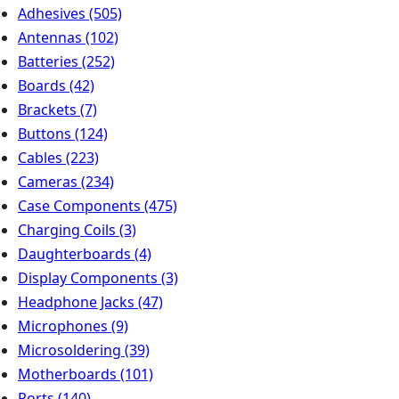
Adhesives
(505)
Antennas
(102)
Batteries
(252)
Boards
(42)
Brackets
(7)
Buttons
(124)
Cables
(223)
Cameras
(234)
Case Components
(475)
Charging Coils
(3)
Daughterboards
(4)
Display Components
(3)
Headphone Jacks
(47)
Microphones
(9)
Microsoldering
(39)
Motherboards
(101)
Ports
(140)