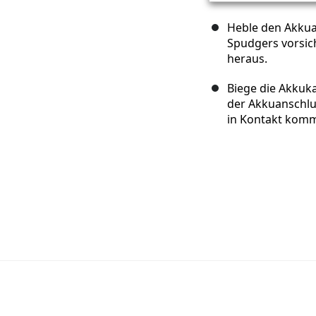
Heble den Akkua
Spudgers vorsic
heraus.
Biege die Akkuk
der Akkuanschlu
in Kontakt komm