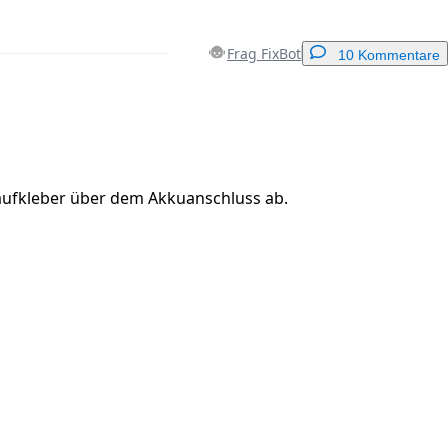
Frag FixBot
10 Kommentare
Einen Kommentar hinzufügen
ufkleber über dem Akkuanschluss ab.
Abbrechen
Kommentieren