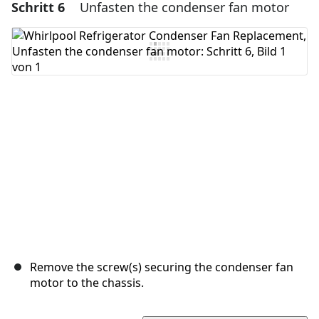
Schritt 6
Unfasten the condenser fan motor
Einen Kommentar hinzufügen
Kommentar hinzufügen
Abbrechen
Kommentieren
Remove the screw(s) securing the condenser fan
motor to the chassis.