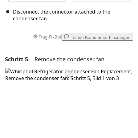
Disconnect the connector attached to the
condenser fan.
Frag FixBot
Einen Kommentar hinzufügen
Schritt 5
Remove the condenser fan
Einen Kommentar hinzufügen
Kommentar hinzufügen
Abbrechen
Kommentieren