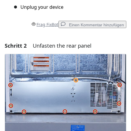
Unplug your device
Frag FixBot
Einen Kommentar hinzufügen
Schritt 2
Unfasten the rear panel
Einen Kommentar hinzufügen
Kommentar hinzufügen
Abbrechen
Kommentieren