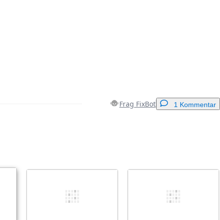
Frag FixBot
1 Kommentar
Einen Kommentar hinzufügen
Abbrechen
Kommentieren