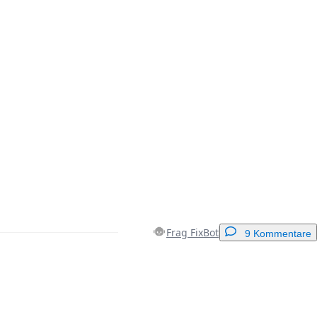
Frag FixBot
9 Kommentare
Einen Kommentar hinzufügen