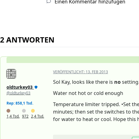
Einen Kommentar hinzufügen
2 ANTWORTEN
VERÖFFENTLICHT:
13. FEB 2013
Sol Kay, looks like there is
no
setting
oldturkey03
Water not hot or cold enough
@oldturkey03
Rep: 858,1 Tsd.
Temperature limiter tripped. •Set the
minutes; then set the switches to th
1,4 Tsd.
972
2,4 Tsd.
for water to heat or cool. Hope this 