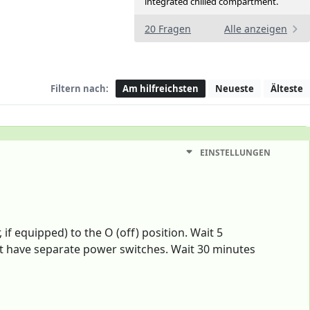
integrated chilled compartment.
20 Fragen
Alle anzeigen
Filtern nach:
Am hilfreichsten
Neueste
Älteste
EINSTELLUNGEN
if equipped) to the O (off) position. Wait 5
not have separate power switches. Wait 30 minutes