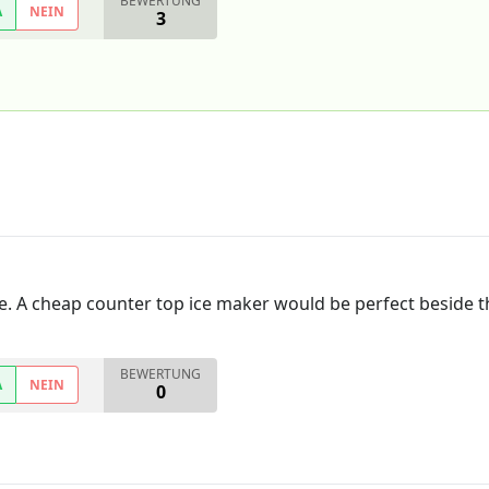
BEWERTUNG
A
NEIN
3
ice. A cheap counter top ice maker would be perfect beside t
BEWERTUNG
A
NEIN
0