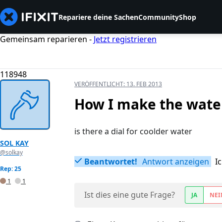
Repariere deine Sachen
Community
Shop
Gemeinsam reparieren -
Jetzt registrieren
118948
VERÖFFENTLICHT:
13. FEB 2013
How I make the wate
is there a dial for coolder water
SOL KAY
@solkay
Beantwortet!
Antwort anzeigen
I
Rep: 25
1
1
Ist dies eine gute Frage?
JA
NEI