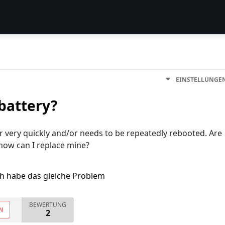
EINSTELLUNGE
 battery?
 very quickly and/or needs to be repeatedly rebooted. Are
 how can I replace mine?
ch habe das gleiche Problem
BEWERTUNG
N
2