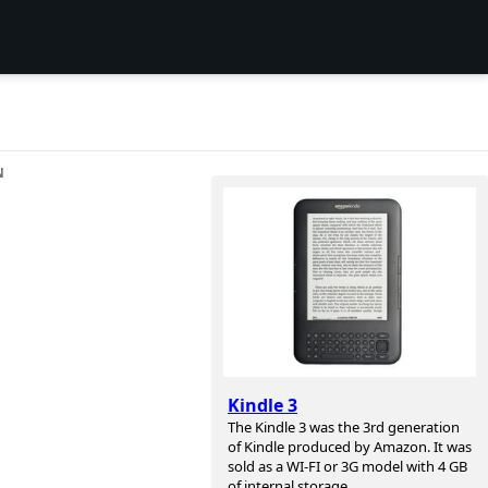
N
Kindle 3
The Kindle 3 was the 3rd generation
of Kindle produced by Amazon. It was
sold as a WI-FI or 3G model with 4 GB
of internal storage.