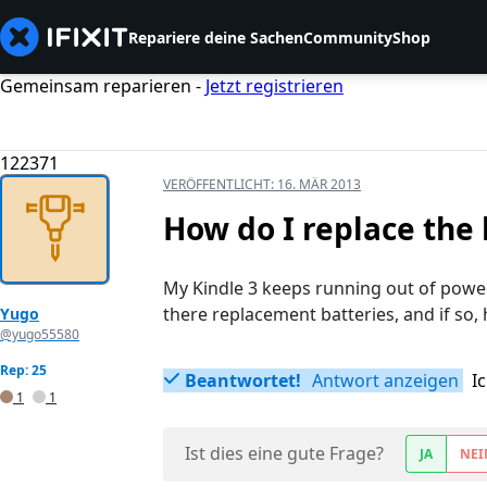
Repariere deine Sachen
Community
Shop
Gemeinsam reparieren -
Jetzt registrieren
122371
VERÖFFENTLICHT:
16. MÄR 2013
How do I replace the
My Kindle 3 keeps running out of power
there replacement batteries, and if so,
Yugo
@yugo55580
Rep: 25
Beantwortet!
Antwort anzeigen
I
1
1
Ist dies eine gute Frage?
JA
NEI