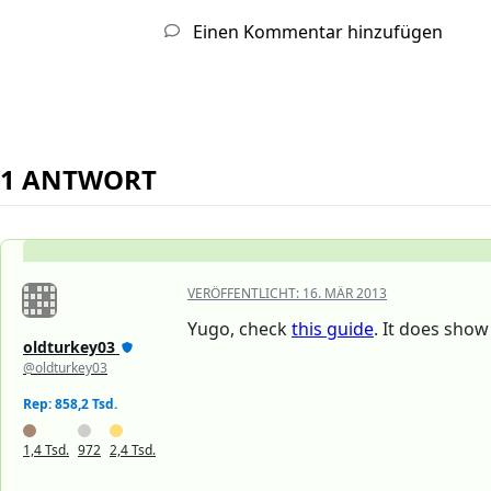
Einen Kommentar hinzufügen
1 ANTWORT
VERÖFFENTLICHT:
16. MÄR 2013
Yugo, check
this guide
. It does show
oldturkey03
@oldturkey03
Rep: 858,2 Tsd.
1,4 Tsd.
972
2,4 Tsd.