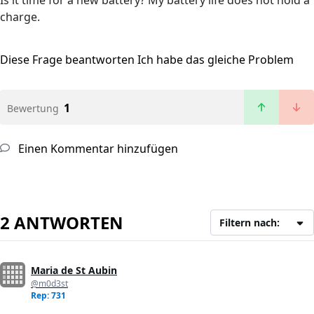
Is it time for a new battery? My battery life does not hold a
charge.
Diese Frage beantworten
Ich habe das gleiche Problem
1
Bewertung
Einen Kommentar hinzufügen
2 ANTWORTEN
Filtern nach:
Maria de St Aubin
@m0d3st
Rep: 731