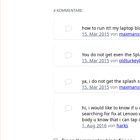
4 KOMMENTARE:
how to run it!! my laptop bl
15. Mär 2015
von
maxmans
You do not get even the Sp
15. Mär 2015
von
oldturkey
ya, i do not get the splash 
15. Mär 2015
von
maxmans
hi, i would like to know if 
searching for fix at Lenovo w
body u know that i can tap 
1. Aug 2016
von
harks