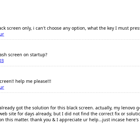
ack screen only, i can't choose any option, what the key I must pres
ur
lash screen on startup?
03
screen!! help me please!!!
ur
u already got the solution for this black screen. actually, my lenovo 
eb site for days already, but I did not find the correct fix or soluti
on this matter. thank you & I appreciate ur help...just incase he