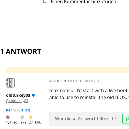
Einen Kommentar hinzufügen
1 ANTWORT
VERÖFFENTLICHT:
13. MÄR 2015
maxmansur I'd start with a live boo
oldturkey03
able to use to reinstall the old BIOS.
@oldturkey03
Rep: 858,1 Tsd.
War diese Antwort hilfreich?
J
1,4 Tsd.
972
2,4 Tsd.