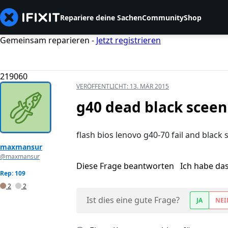
Repariere deine Sachen
Community
Shop
Gemeinsam reparieren -
Jetzt registrieren
219060
VERÖFFENTLICHT:
13. MÄR 2015
g40 dead black sceen 
flash bios lenovo g40-70 fail and black s
maxmansur
@maxmansur
Diese Frage beantworten
Ich habe da
Rep: 109
2
2
Ist dies eine gute Frage?
JA
NEI