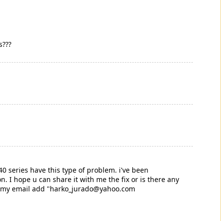
s???
g40 series have this type of problem. i've been
on. I hope u can share it with me the fix or is there any
re's my email add "harko_jurado@yahoo.com