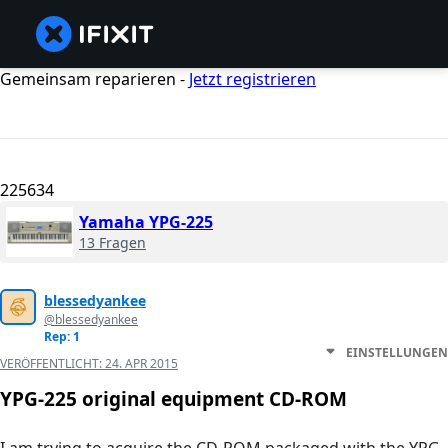
Gemeinsam reparieren -
Jetzt registrieren
225634
Yamaha YPG-225
13 Fragen
blessedyankee
@blessedyankee
Rep: 1
EINSTELLUNGEN
VERÖFFENTLICHT:
24. APR 2015
YPG-225 original equipment CD-ROM