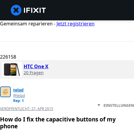
Gemeinsam reparieren -
Jetzt registrieren
226158
HTC One X
20 Fragen
telad
@telad
Rep: 1
EINSTELLUNGEN
VERÖFFENTLICHT:
27. APR 2015
How do I fix the capacitive buttons of my
phone