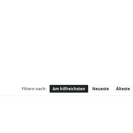
Filtern nach:
Am hilfreichsten
Neueste
Älteste