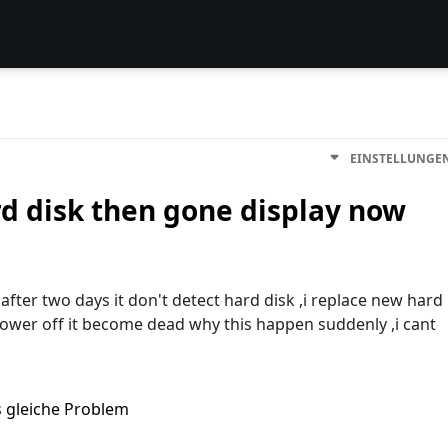
EINSTELLUNGE
rd disk then gone display now
after two days it don't detect hard disk ,i replace new hard
i power off it become dead why this happen suddenly ,i cant
s gleiche Problem