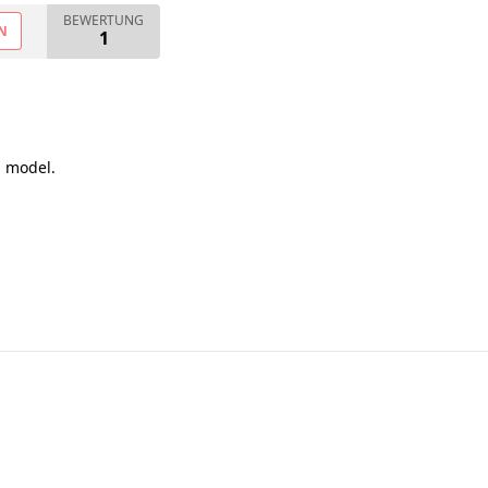
BEWERTUNG
N
1
d model.