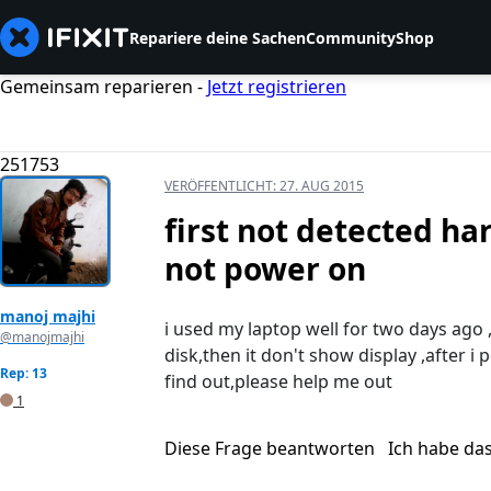
Repariere deine Sachen
Community
Shop
Gemeinsam reparieren -
Jetzt registrieren
251753
VERÖFFENTLICHT:
27. AUG 2015
first not detected ha
not power on
manoj majhi
i used my laptop well for two days ago ,
@manojmajhi
disk,then it don't show display ,after 
Rep: 13
find out,please help me out
1
Diese Frage beantworten
Ich habe da